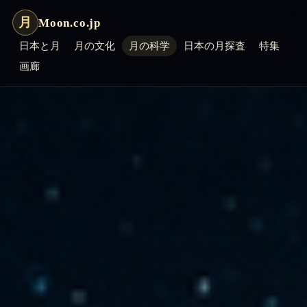
月
Moon.co.jp
日本と月
月の文化
月の科学
日本の月探査
特集
画廊