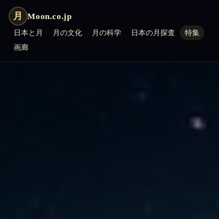
月
Moon.co.jp
日本と月
月の文化
月の科学
日本の月探査
特集
画廊