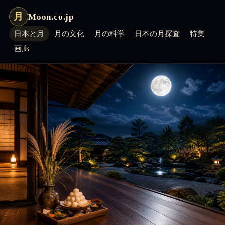
月
Moon.co.jp
日本と月
月の文化
月の科学
日本の月探査
特集
画廊