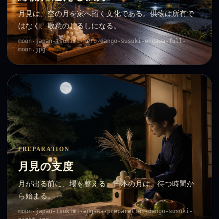
月見は、空の月を家へ招く文化である。供物は所有で
はなく、敬意のしるしになる。
moon-japan-tsukimi-hero-dango-susuki-engawa-full-
moon.jpg
PREPARATION
月見の支度
月が出る前に、場を整える。日本の月は、待つ時間か
ら始まる。
moon-japan-tsukimi-engawa-preparation-dango-susuki-