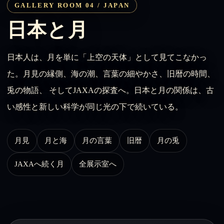
GALLERY ROOM 04 / JAPAN
日本と月
日本人は、月を単に「上空の天体」として見てこなかっ
た。月見の縁側、海の潮、言葉の細やかさ、旧暦の時間、
兎の物語、 そしてJAXAの探査へ。日本と月の関係は、古
い感性と新しい科学が同じ光の下で続いている。
月見
月と海
月の言葉
旧暦
月の兎
JAXAへ続く月
全展示室へ