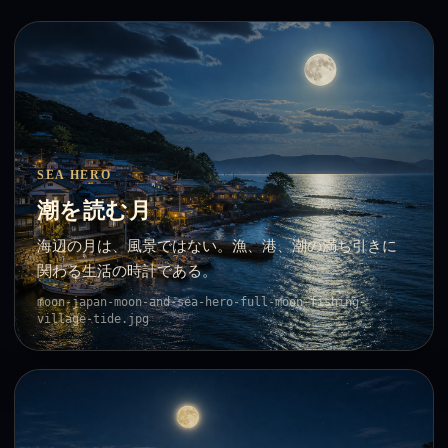
SEA HERO
潮を読む月
海辺の月は、風景ではない。漁、港、潮の満ち引きに
関わる生活の時計である。
moon-japan-moon-and-sea-hero-full-moon-fishing-
village-tide.jpg