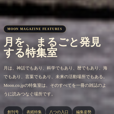
MOON MAGAZINE FEATURES
月を、まるごと発見
する特集室
月は、神話でもあり、科学でもあり、暦でもあり、海
でもあり、言葉でもあり、未来の活動場所でもある。
Moon.co.jpの特集室は、そのすべてを一冊の雑誌のよ
うに読みつなぐ場所です。
創刊号
表紙特集
八つの入口
編集姿勢