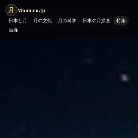
月
Moon.co.jp
日本と月
月の文化
月の科学
日本の月探査
特集
画廊